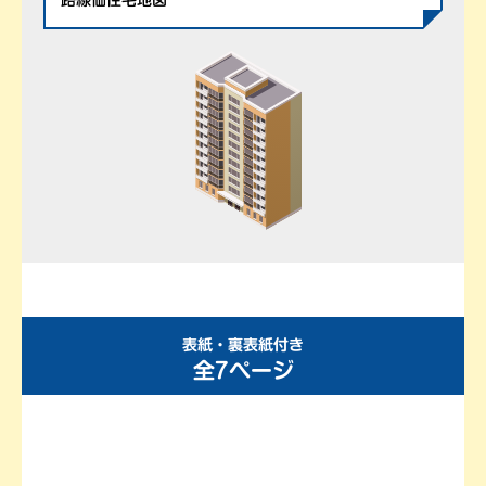
路線価住宅地図
表紙・裏表紙付き
全7ページ